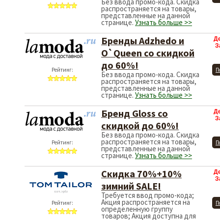
Без ввода промо-кода. Скидка
распространяется на товары,
представленные на данной
странице.
Узнать больше >>
Бренды Adzhedo и
Д
З
O`Queen со скидкой
до 60%!
Рейтинг:
П
Без ввода промо-кода. Скидка
распространяется на товары,
представленные на данной
странице.
Узнать больше >>
Бренд Gloss со
Д
З
скидкой до 60%!
Без ввода промо-кода. Скидка
распространяется на товары,
Рейтинг:
П
представленные на данной
странице.
Узнать больше >>
Скидка 70%+10%
Д
З
зимний SALE!
Требуется ввод промо-кода;
Акция распространяется на
Рейтинг:
П
определенную группу
товаров; Акция доступна для