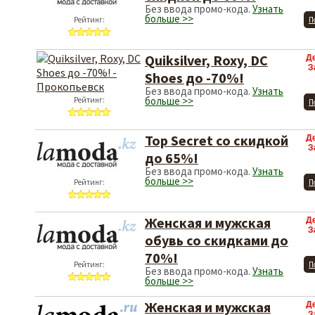
Без ввода промо-кода.
Узнать
больше >>
Рейтинг:
П
Quiksilver, Roxy, DC
Д
З
Shoes до -70%!
Без ввода промо-кода.
Узнать
больше >>
Рейтинг:
П
Top Secret со скидкой
Д
З
до 65%!
Без ввода промо-кода.
Узнать
больше >>
Рейтинг:
П
Женская и мужская
Д
З
обувь со скидками до
70%!
Рейтинг:
П
Без ввода промо-кода.
Узнать
больше >>
Женская и мужская
Д
З