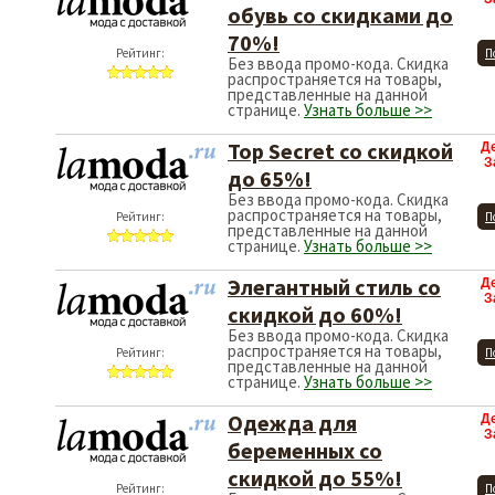
обувь со скидками до
70%!
Рейтинг:
П
Без ввода промо-кода. Скидка
распространяется на товары,
представленные на данной
странице.
Узнать больше >>
Top Secret со скидкой
Д
З
до 65%!
Без ввода промо-кода. Скидка
распространяется на товары,
Рейтинг:
П
представленные на данной
странице.
Узнать больше >>
Элегантный стиль со
Д
З
скидкой до 60%!
Без ввода промо-кода. Скидка
распространяется на товары,
Рейтинг:
П
представленные на данной
странице.
Узнать больше >>
Одежда для
Д
З
беременных со
скидкой до 55%!
Рейтинг:
П