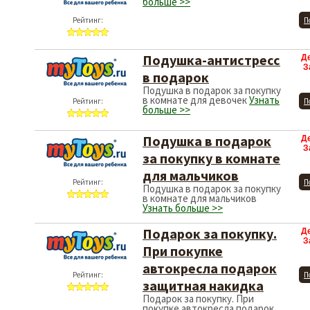
больше >>
Рейтинг:
П
Подушка-антистресс
Д
З
в подарок
Подушка в подарок за покупку
в комнате для девочек
Узнать
Рейтинг:
П
больше >>
Подушка в подарок
Д
З
за покупку в комнате
для мальчиков
Рейтинг:
П
Подушка в подарок за покупку
в комнате для мальчиков
Узнать больше >>
Подарок за покупку.
Д
З
При покупке
автокресла подарок
Рейтинг:
П
защитная накидка
Подарок за покупку. При
покупке автокресла подарок