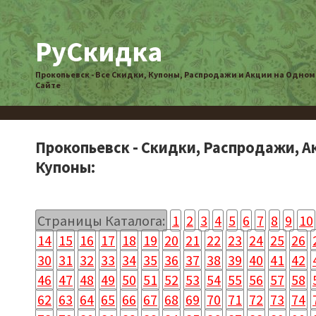
РуСкидка
Прокопьевск - Все Скидки, Купоны, Распродажи и Акции на Одном
Сайте
Прокопьевск - Скидки, Распродажи, А
Купоны:
Страницы Каталога:
1
2
3
4
5
6
7
8
9
10
14
15
16
17
18
19
20
21
22
23
24
25
26
30
31
32
33
34
35
36
37
38
39
40
41
42
46
47
48
49
50
51
52
53
54
55
56
57
58
62
63
64
65
66
67
68
69
70
71
72
73
74