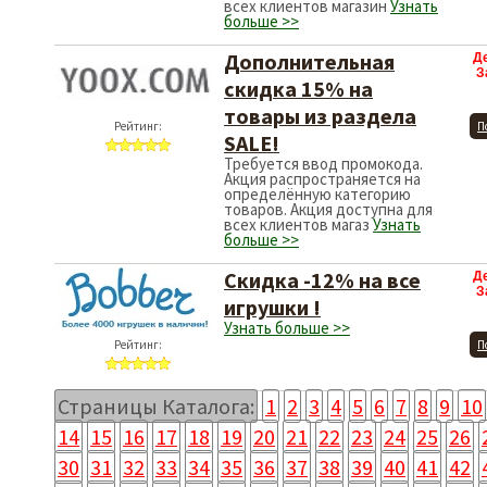
всех клиентов магазин
Узнать
больше >>
Дополнительная
Д
З
скидка 15% на
товары из раздела
Рейтинг:
П
SALE!
Требуется ввод промокода.
Акция распространяется на
определённую категорию
товаров. Акция доступна для
всех клиентов магаз
Узнать
больше >>
Скидка -12% на все
Д
З
игрушки !
Узнать больше >>
Рейтинг:
П
Страницы Каталога:
1
2
3
4
5
6
7
8
9
10
14
15
16
17
18
19
20
21
22
23
24
25
26
30
31
32
33
34
35
36
37
38
39
40
41
42