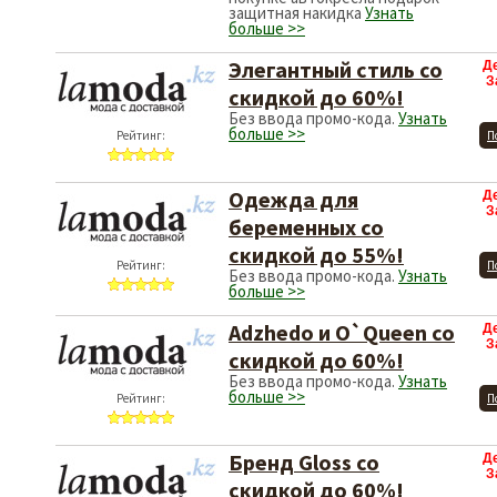
защитная накидка
Узнать
больше >>
Элегантный стиль со
Д
З
скидкой до 60%!
Без ввода промо-кода.
Узнать
больше >>
Рейтинг:
П
Одежда для
Д
З
беременных со
скидкой до 55%!
Рейтинг:
П
Без ввода промо-кода.
Узнать
больше >>
Adzhedo и O`Queen со
Д
З
скидкой до 60%!
Без ввода промо-кода.
Узнать
больше >>
Рейтинг:
П
Бренд Gloss со
Д
З
скидкой до 60%!