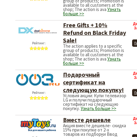
group of products; Promotion is
available to all customers at the
shop; The action is ava
Узнать
больше >>
Free Gifts + 10%
Д
З
Refund on Black Friday
Sale!
Рейтинг:
П
The action applies to a specific
group of products; Promotion is
available to all customers at the
shop; The action is ava
Узнать
больше >>
Подарочный
Д
З
сертификат на
следующую покупку!
Рейтинг:
П
Условия акции: Купи телевизор
LG и получи подарочный
сертификат на следующую
покупку.
Узнать больше >>
Вместе дешевле
Д
З
Акция вместе дешевле- скидка
15% при покупке от 2-х
товаров из подборки Ввод