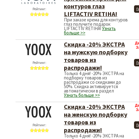
контуров глаз
Рейтинг:
П
LIFTACTIV RETIHA!
При заказе крема для контуров
глаз получите подарок
LIFTACTIV RETIHA!
Узнать
больше >>
Скидка -20% ЭКСТРА
Д
З
на мужскую подборку
товаров из
Рейтинг:
П
распродажи!
Только 4 дня! -20% ЭКСТРА на
подборку товаров из
распродажи со скидками до
50%. Скидка активируется
автоматически в раздел
Узнать больше >>
Скидка -20% ЭКСТРА
Д
З
на женскую подборку
товаров из
Рейтинг:
П
распродажи!
Только 4 дня! -20% ЭКСТРА на