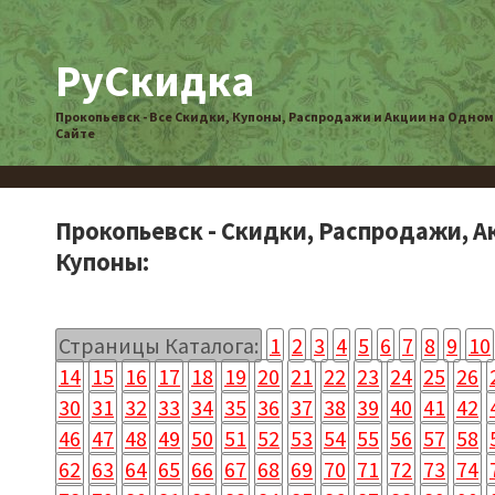
РуСкидка
Прокопьевск - Все Скидки, Купоны, Распродажи и Акции на Одном
Сайте
Прокопьевск - Скидки, Распродажи, А
Купоны:
Страницы Каталога:
1
2
3
4
5
6
7
8
9
10
14
15
16
17
18
19
20
21
22
23
24
25
26
30
31
32
33
34
35
36
37
38
39
40
41
42
46
47
48
49
50
51
52
53
54
55
56
57
58
62
63
64
65
66
67
68
69
70
71
72
73
74