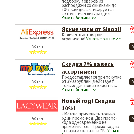
подборку товаров из
распродажи со скидками до
50%. Скидка активируется
автоматически в раздел
Узнать больше >>
Яркие часы от Sinobi!
Д
З
Количество товаров
ограничено!
Узнать больше >>
Рейтинг:
П
Скидка 7% на весь
Д
З
ассортимент.
Предоставляется при покупке
от 3900 рублей. Действует
Рейтинг:
П
только для новых клиентов.
Узнать больше >>
Новый год! Скидка
Д
З
10%!
- Можно применить только
один промо-код. Два промо-
Рейтинг:
П
кода одновременно не
применяются. - Промо-код на
товары из каталога "Ра
Узнать