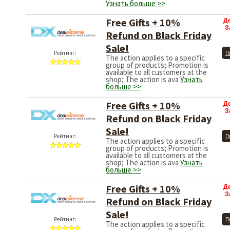
Узнать больше >>
Free Gifts + 10%
Д
З
Refund on Black Friday
Sale!
Рейтинг:
П
The action applies to a specific
group of products; Promotion is
available to all customers at the
shop; The action is ava
Узнать
больше >>
Free Gifts + 10%
Д
З
Refund on Black Friday
Sale!
Рейтинг:
П
The action applies to a specific
group of products; Promotion is
available to all customers at the
shop; The action is ava
Узнать
больше >>
Free Gifts + 10%
Д
З
Refund on Black Friday
Sale!
Рейтинг:
П
The action applies to a specific