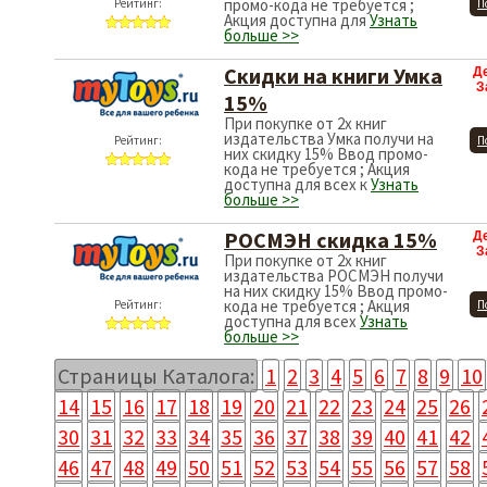
промо-кода не требуется ;
Рейтинг:
П
Акция доступна для
Узнать
больше >>
Скидки на книги Умка
Д
З
15%
При покупке от 2х книг
издательства Умка получи на
Рейтинг:
П
них скидку 15% Ввод промо-
кода не требуется ; Акция
доступна для всех к
Узнать
больше >>
РОСМЭН скидка 15%
Д
З
При покупке от 2х книг
издательства РОСМЭН получи
на них скидку 15% Ввод промо-
кода не требуется ; Акция
Рейтинг:
П
доступна для всех
Узнать
больше >>
Страницы Каталога:
1
2
3
4
5
6
7
8
9
10
14
15
16
17
18
19
20
21
22
23
24
25
26
30
31
32
33
34
35
36
37
38
39
40
41
42
46
47
48
49
50
51
52
53
54
55
56
57
58