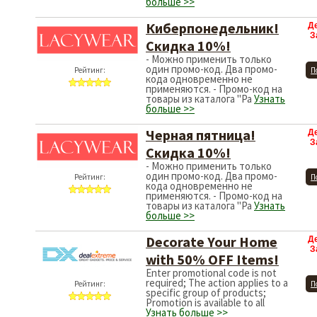
больше >>
Киберпонедельник!
Д
З
Скидка 10%!
- Можно применить только
один промо-код. Два промо-
Рейтинг:
П
кода одновременно не
применяются. - Промо-код на
товары из каталога "Ра
Узнать
больше >>
Черная пятница!
Д
З
Скидка 10%!
- Можно применить только
один промо-код. Два промо-
Рейтинг:
П
кода одновременно не
применяются. - Промо-код на
товары из каталога "Ра
Узнать
больше >>
Decorate Your Home
Д
З
with 50% OFF Items!
Enter promotional code is not
required; The action applies to a
Рейтинг:
П
specific group of products;
Promotion is available to all
Узнать больше >>