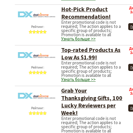
Hot-Pick Product
Д
З
Recommendation!
Enter promotional code is not
required; The action applies to a
Рейтинг:
П
specific group of products;
Promotion is available to all
Узнать больше >>
Top-rated Products As
Д
З
Low As $1.99!
Enter promotional code is not
required; The action applies to a
Рейтинг:
П
specific group of products;
Promotion is available to all
Узнать больше >>
Grab Your
Д
З
Thanksgiving Gifts, 100
Lucky Reviewers per
Рейтинг:
П
Week!
Enter promotional code is not
required; The action applies to a
specific group of products;
Promotion is available to all