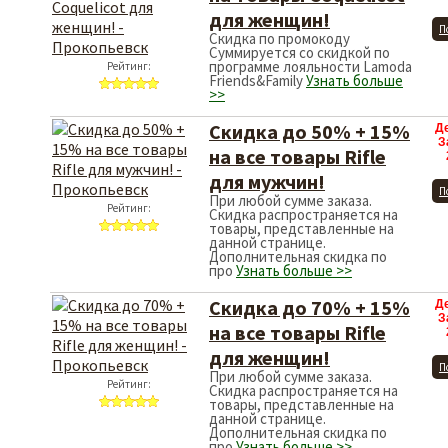
для женщин!
П
Скидка по промокоду
Суммируется со скидкой по
программе лояльности Lamoda
Рейтинг:
Friends&Family
Узнать больше
>>
Скидка до 50% + 15%
Д
З
на все товары Rifle
для мужчин!
П
При любой сумме заказа.
Рейтинг:
Скидка распространяется на
товары, представленные на
данной странице.
Дополнительная скидка по
про
Узнать больше >>
Скидка до 70% + 15%
Д
З
на все товары Rifle
для женщин!
П
При любой сумме заказа.
Рейтинг:
Скидка распространяется на
товары, представленные на
данной странице.
Дополнительная скидка по
про
Узнать больше >>