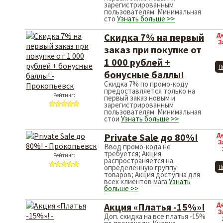
зарегистрированным
пользователям. Минимальная
сто
Узнать больше >>
Скидка 7% на первый
Д
З
заказ при покупке от
1 000 рублей +
П
бонусные баллы!
Скидка 7% по промо-коду
предоставляется только на
Рейтинг:
первый заказ новым и
зарегистрированным
пользователям. Минимальная
стои
Узнать больше >>
Private Sale до 80%!
Д
З
Ввод промо-кода не
требуется; Акция
Рейтинг:
распространяется на
определенную группу
П
товаров; Акция доступна для
всех клиентов мага
Узнать
больше >>
Акция «Платья -15%»!
Д
З
Доп. скидка на все платья -15%