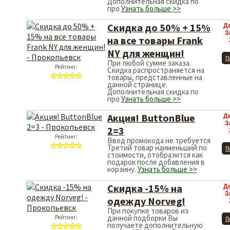
Дополнительная скидка по
про
Узнать больше >>
Скидка до 50% + 15%
Д
З
на все товары Frank
NY для женщин!
П
При любой сумме заказа.
Рейтинг:
Скидка распространяется на
товары, представленные на
данной странице.
Дополнительная скидка по
про
Узнать больше >>
Акция! ButtonBlue
Д
З
2=3
Рейтинг:
Ввод промокода не требуется
Третий товар наименьший по
П
стоимости, отобразится как
подарок после добавления в
корзину.
Узнать больше >>
Скидка -15% на
Д
З
одежду Norveg!
При покупке товаров из
данной подборки Вы
Рейтинг:
П
получаете дополнительную