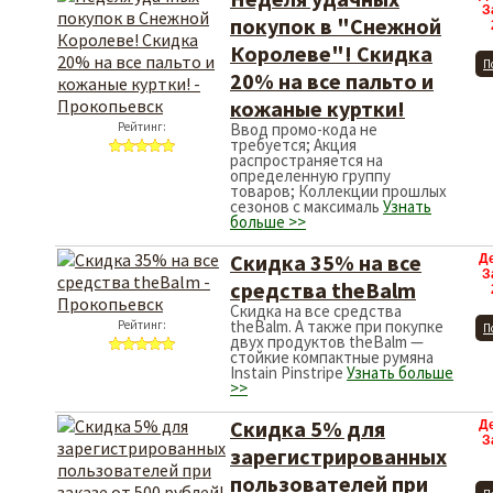
З
покупок в "Снежной
Королеве"! Скидка
П
20% на все пальто и
кожаные куртки!
Рейтинг:
Ввод промо-кода не
требуется; Акция
распространяется на
определенную группу
товаров; Коллекции прошлых
сезонов с максималь
Узнать
больше >>
Скидка 35% на все
Д
З
средства theBalm
Скидка на все средства
theBalm. А также при покупке
Рейтинг:
П
двух продуктов theBalm —
стойкие компактные румяна
Instain Pinstripe
Узнать больше
>>
Скидка 5% для
Д
З
зарегистрированных
пользователей при