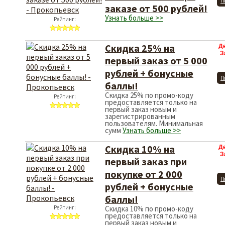
П
заказе от 500 рублей!
Узнать больше >>
Рейтинг:
Скидка 25% на
Д
З
первый заказ от 5 000
рублей + бонусные
П
баллы!
Скидка 25% по промо-коду
Рейтинг:
предоставляется только на
первый заказ новым и
зарегистрированным
пользователям. Минимальная
сумм
Узнать больше >>
Скидка 10% на
Д
З
первый заказ при
покупке от 2 000
П
рублей + бонусные
баллы!
Рейтинг:
Скидка 10% по промо-коду
предоставляется только на
первый заказ новым и