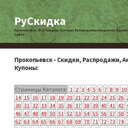
РуСкидка
Прокопьевск - Все Скидки, Купоны, Распродажи и Акции на Одном
Сайте
Прокопьевск - Скидки, Распродажи, А
Купоны:
Страницы Каталога:
1
2
3
4
5
6
7
8
9
10
14
15
16
17
18
19
20
21
22
23
24
25
26
30
31
32
33
34
35
36
37
38
39
40
41
42
46
47
48
49
50
51
52
53
54
55
56
57
58
62
63
64
65
66
67
68
69
70
71
72
73
74