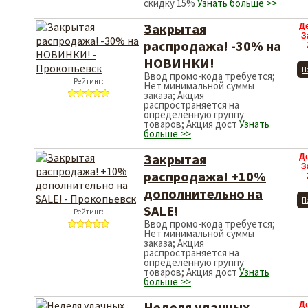
скидку 15%
Узнать больше >>
Закрытая
Д
З
распродажа! -30% на
НОВИНКИ!
П
Ввод промо-кода требуется;
Рейтинг:
Нет минимальной суммы
заказа; Акция
распространяется на
определенную группу
товаров; Акция дост
Узнать
больше >>
Закрытая
Д
З
распродажа! +10%
дополнительно на
П
SALE!
Рейтинг:
Ввод промо-кода требуется;
Нет минимальной суммы
заказа; Акция
распространяется на
определенную группу
товаров; Акция дост
Узнать
больше >>
Неделя удачных
Д