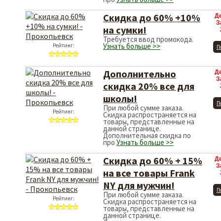
Скидка до 60% +10%
Д
З
на сумки!
Требуется ввод промокода.
Узнать больше >>
Рейтинг:
П
Дополнительно
Д
З
скидка 20% все для
школы!
П
При любой сумме заказа.
Рейтинг:
Скидка распространяется на
товары, представленные на
данной странице.
Дополнительная скидка по
про
Узнать больше >>
Скидка до 60% + 15%
Д
З
на все товары Frank
NY для мужчин!
П
При любой сумме заказа.
Рейтинг:
Скидка распространяется на
товары, представленные на
данной странице.