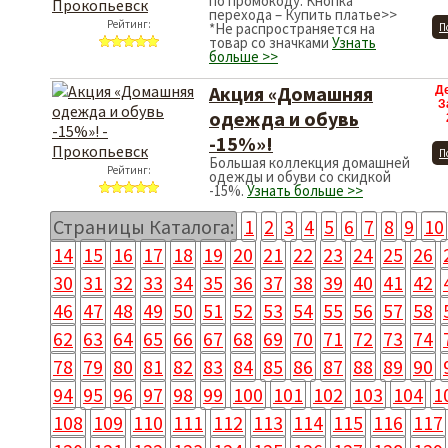
по промокоду. Кнопка
перехода – Купить платье>>
Рейтинг:
*Не распространяется на
П
товар со значками
Узнать
больше >>
Акция «Домашняя
Д
З
одежда и обувь
-15%»!
П
Большая коллекция домашней
Рейтинг:
одежды и обуви со скидкой
-15%.
Узнать больше >>
Страницы Каталога:
1
2
3
4
5
6
7
8
9
10
14
15
16
17
18
19
20
21
22
23
24
25
26
30
31
32
33
34
35
36
37
38
39
40
41
42
46
47
48
49
50
51
52
53
54
55
56
57
58
62
63
64
65
66
67
68
69
70
71
72
73
74
78
79
80
81
82
83
84
85
86
87
88
89
90
94
95
96
97
98
99
100
101
102
103
104
1
108
109
110
111
112
113
114
115
116
117