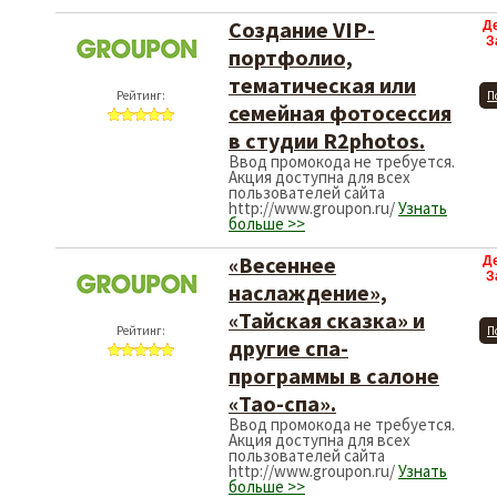
Создание VIP-
Д
З
портфолио,
тематическая или
Рейтинг:
П
семейная фотосессия
в студии R2photos.
Ввод промокода не требуется.
Акция доступна для всех
пользователей сайта
http://www.groupon.ru/
Узнать
больше >>
«Весеннее
Д
З
наслаждение»,
«Тайская сказка» и
Рейтинг:
П
другие спа-
программы в салоне
«Тао-спа».
Ввод промокода не требуется.
Акция доступна для всех
пользователей сайта
http://www.groupon.ru/
Узнать
больше >>