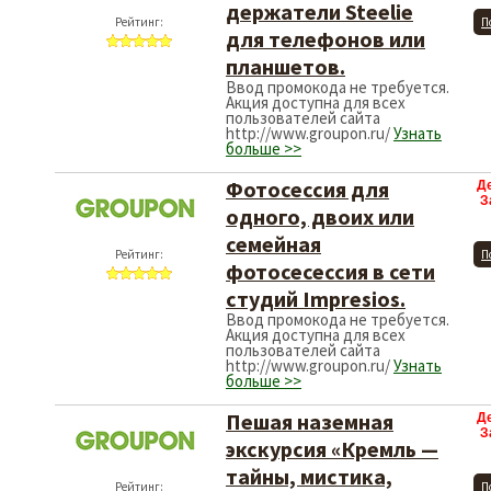
держатели Steelie
Рейтинг:
П
для телефонов или
планшетов.
Ввод промокода не требуется.
Акция доступна для всех
пользователей сайта
http://www.groupon.ru/
Узнать
больше >>
Фотосессия для
Д
З
одного, двоих или
семейная
Рейтинг:
П
фотосесессия в сети
студий Impresios.
Ввод промокода не требуется.
Акция доступна для всех
пользователей сайта
http://www.groupon.ru/
Узнать
больше >>
Пешая наземная
Д
З
экскурсия «Кремль —
тайны, мистика,
Рейтинг:
П