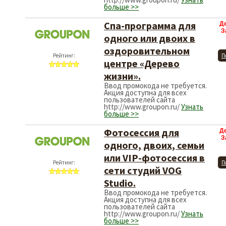
больше >>
Спа-программа для
Д
З
одного или двоих в
оздоровительном
Рейтинг:
П
центре «Дерево
жизни».
Ввод промокода не требуется.
Акция доступна для всех
пользователей сайта
http://www.groupon.ru/
Узнать
больше >>
Фотосессия для
Д
З
одного, двоих, семьи
или VIP-фотосессия в
Рейтинг:
П
сети студий VOG
Studio.
Ввод промокода не требуется.
Акция доступна для всех
пользователей сайта
http://www.groupon.ru/
Узнать
больше >>