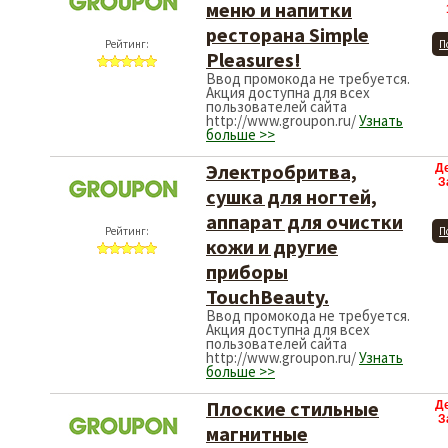
меню и напитки
ресторана Simple
Рейтинг:
П
Pleasures!
Ввод промокода не требуется.
Акция доступна для всех
пользователей сайта
http://www.groupon.ru/
Узнать
больше >>
Электробритва,
Д
З
сушка для ногтей,
аппарат для очистки
Рейтинг:
П
кожи и другие
приборы
TouchBeauty.
Ввод промокода не требуется.
Акция доступна для всех
пользователей сайта
http://www.groupon.ru/
Узнать
больше >>
Плоские стильные
Д
З
магнитные