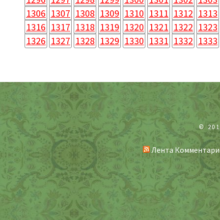
1306
1307
1308
1309
1310
1311
1312
1313
1316
1317
1318
1319
1320
1321
1322
1323
1326
1327
1328
1329
1330
1331
1332
1333
© 20
Лента Комментари