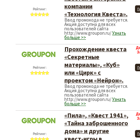
компании
Рейтинг:
П
«Технология Квеста».
Ввод промокода не требуется.
Акция доступна для всех
пользователей сайта
http://www.groupon.ru/
Узнать
больше >>
Прохождение квеста
Д
З
«Секретные
материалы», «Куб»
Рейтинг:
П
или «Цирк» с
проектом «Нейрон».
Ввод промокода не требуется.
Акция доступна для всех
пользователей сайта
http://www.groupon.ru/
Узнать
больше >>
«Пила», «Квест 1941»,
Д
З
«Тайна заброшенного
дома» и другие
Рейтинг:
П
квест-игры в