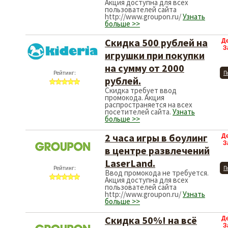
Акция доступна для всех
пользователей сайта
http://www.groupon.ru/
Узнать
больше >>
Скидка 500 рублей на
Д
З
игрушки при покупки
на сумму от 2000
Рейтинг:
П
рублей.
Скидка требует ввод
промокода. Акция
распространяется на всех
посетителей сайта.
Узнать
больше >>
2 часа игры в боулинг
Д
З
в центре развлечений
LaserLand.
Рейтинг:
П
Ввод промокода не требуется.
Акция доступна для всех
пользователей сайта
http://www.groupon.ru/
Узнать
больше >>
Скидка 50%! на всё
Д
З