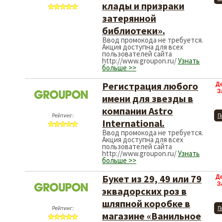
клады и призраки
затерянной
библиотеки».
Ввод промокода не требуется.
Акция доступна для всех
пользователей сайта
http://www.groupon.ru/
Узнать
больше >>
Регистрация любого
Д
З
имени для звезды в
компании Astro
Рейтинг:
П
International.
Ввод промокода не требуется.
Акция доступна для всех
пользователей сайта
http://www.groupon.ru/
Узнать
больше >>
Букет из 29, 49 или 79
Д
З
эквадорских роз в
шляпной коробке в
Рейтинг:
П
магазине «Ванильное