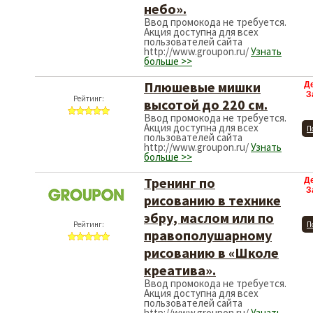
небо».
Ввод промокода не требуется.
Акция доступна для всех
пользователей сайта
http://www.groupon.ru/
Узнать
больше >>
Плюшевые мишки
Д
З
Рейтинг:
высотой до 220 см.
Ввод промокода не требуется.
Акция доступна для всех
П
пользователей сайта
http://www.groupon.ru/
Узнать
больше >>
Тренинг по
Д
З
рисованию в технике
эбру, маслом или по
Рейтинг:
П
правополушарному
рисованию в «Школе
креатива».
Ввод промокода не требуется.
Акция доступна для всех
пользователей сайта
http://www.groupon.ru/
Узнать