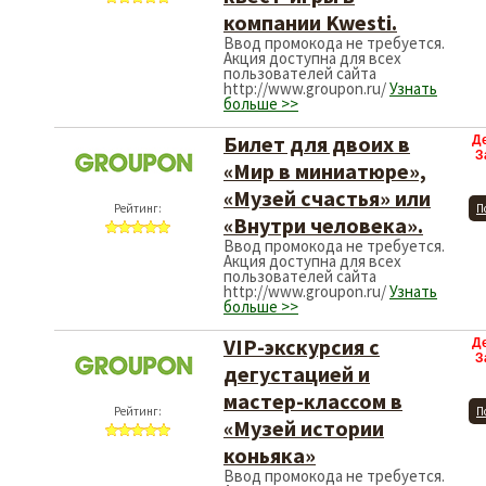
компании Kwesti.
Ввод промокода не требуется.
Акция доступна для всех
пользователей сайта
http://www.groupon.ru/
Узнать
больше >>
Билет для двоих в
Д
З
«Мир в миниатюре»,
«Музей счастья» или
Рейтинг:
П
«Внутри человека».
Ввод промокода не требуется.
Акция доступна для всех
пользователей сайта
http://www.groupon.ru/
Узнать
больше >>
VIP-экскурсия с
Д
З
дегустацией и
мастер-классом в
Рейтинг:
П
«Музей истории
коньяка»
Ввод промокода не требуется.