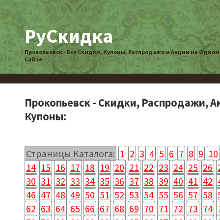
РуСкидка
Прокопьевск - Все Скидки, Купоны, Распродажи и Акции на Одном
Сайте
Прокопьевск - Скидки, Распродажи, А
Купоны:
Страницы Каталога:
1
2
3
4
5
6
7
8
9
10
14
15
16
17
18
19
20
21
22
23
24
25
26
30
31
32
33
34
35
36
37
38
39
40
41
42
46
47
48
49
50
51
52
53
54
55
56
57
58
62
63
64
65
66
67
68
69
70
71
72
73
74