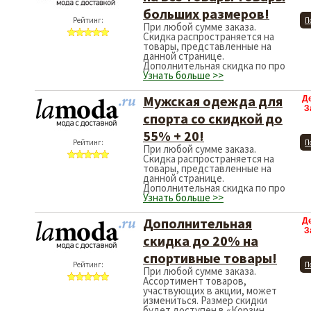
больших размеров!
Рейтинг:
П
При любой сумме заказа.
Скидка распространяется на
товары, представленные на
данной странице.
Дополнительная скидка по про
Узнать больше >>
Мужская одежда для
Д
З
спорта со скидкой до
55% + 20!
Рейтинг:
П
При любой сумме заказа.
Скидка распространяется на
товары, представленные на
данной странице.
Дополнительная скидка по про
Узнать больше >>
Дополнительная
Д
З
скидка до 20% на
спортивные товары!
Рейтинг:
П
При любой сумме заказа.
Ассортимент товаров,
участвующих в акции, может
измениться. Размер скидки
будет доступен в «Корзин