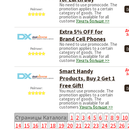
No need to use promocode. The
promotion applies to a certain
Рейтинг:
П
category of goods. The
promotion is available for all
custome
Узнать больше >>
Extra 5% OFF for
Д
З
Brand Cell Phones
No need to use promocode. The
promotion applies to a certain
Рейтинг:
П
category of goods. The
promotion is available for all
custome
Узнать больше >>
Smart Handy
Д
З
Products, Buy 2 Get 1
Free Gift!
Рейтинг:
П
You must use promocode. The
promotion applies to a certain
category of goods. The
promotion is available for all
customers
Узнать больше >>
Страницы Каталога:
1
2
3
4
5
6
7
8
9
10
14
15
16
17
18
19
20
21
22
23
24
25
26