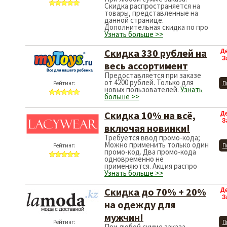
Скидка распространяется на
товары, представленные на
данной странице.
Дополнительная скидка по про
Узнать больше >>
Скидка 330 рублей на
Д
З
весь ассортимент
Предоставляется при заказе
от 4200 рублей. Только для
Рейтинг:
П
новых пользователей.
Узнать
больше >>
Скидка 10% на всё,
Д
З
включая новинки!
Требуется ввод промо-кода;
Можно применить только один
Рейтинг:
П
промо-код. Два промо-кода
одновременно не
применяются. Акция распро
Узнать больше >>
Скидка до 70% + 20%
Д
З
на одежду для
мужчин!
Рейтинг:
П
При любой сумме заказа.