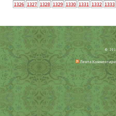
1326
1327
1328
1329
1330
1331
1332
1333
© 20
Лента Комментари