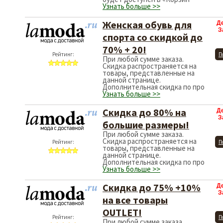
Узнать больше >>
Женская обувь для
Д
З
спорта со скидкой до
70% + 20!
Рейтинг:
П
При любой сумме заказа.
Скидка распространяется на
товары, представленные на
данной странице.
Дополнительная скидка по про
Узнать больше >>
Скидка до 80% на
Д
З
большие размеры!
При любой сумме заказа.
Скидка распространяется на
Рейтинг:
П
товары, представленные на
данной странице.
Дополнительная скидка по про
Узнать больше >>
Скидка до 75% +10%
Д
З
на все товары
OUTLET!
Рейтинг:
П
При любой сумме заказа.