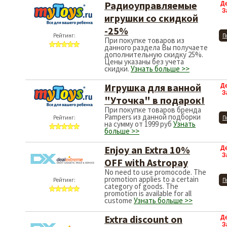
Радиоуправляемые
Д
З
игрушки со скидкой
-25%
Рейтинг:
П
При покупке товаров из
данного раздела Вы получаете
дополнительную скидку 25%.
Цены указаны без учета
скидки.
Узнать больше >>
Игрушка для ванной
Д
З
"Уточка" в подарок!
При покупке товаров бренда
Pampers из данной подборки
Рейтинг:
П
на сумму от 1999 руб
Узнать
больше >>
Enjoy an Extra 10%
Д
З
OFF with Astropay
No need to use promocode. The
promotion applies to a certain
Рейтинг:
П
category of goods. The
promotion is available for all
custome
Узнать больше >>
Extra discount on
Д
З