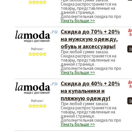
Скидка распространяется на
товары, представленные на
данной странице.
Дополнительная скидка по про
Узнать больше >>
Скидка до 70% + 20%
Д
З
на мужскую одежду,
обувь и аксессуары!
Рейтинг:
П
При любой сумме заказа.
Скидка распространяется на
товары, представленные на
данной странице.
Дополнительная скидка по про
Узнать больше >>
Скидка до 40% + 20%
Д
З
на купальники и
пляжную одежду!
Рейтинг:
П
При любой сумме заказа.
Скидка распространяется на
товары, представленные на
данной странице.
Дополнительная скидка по про
Узнать больше >>