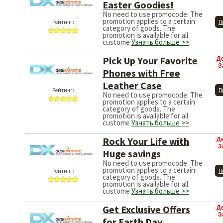
Easter Goodies!
No need to use promocode. The
promotion applies to a certain
Рейтинг:
П
category of goods. The
promotion is available for all
custome
Узнать больше >>
Pick Up Your Favorite
Д
З
Phones with Free
Leather Case
Рейтинг:
П
No need to use promocode. The
promotion applies to a certain
category of goods. The
promotion is available for all
custome
Узнать больше >>
Rock Your Life with
Д
З
Huge savings
No need to use promocode. The
promotion applies to a certain
Рейтинг:
П
category of goods. The
promotion is available for all
custome
Узнать больше >>
Get Exclusive Offers
Д
З
for Earth Day