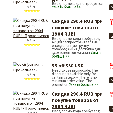
Ввод промокода не требуется
Узнать больше >>
Рейтинг:
П
Скидка 290.4 RUB при
Д
З
покупке товаров от
2904 RUB!
П
Ввод промо-кода требуется;
Рейтинг:
Акция распространяется на
определенную группу
товаров; Акция доступна для
всех клиентов магазин
Узнать
больше >>
$5 off $50 USD
Д
З
Need to use promocode. The
discount is available only for
Рейтинг:
certain category. There is no
minimum order value. The
П
promotion
Узнать больше >>
Скидка 290.4 RUB при
Д
З
покупке товаров от
2904 RUB!
П
Ввод промо-кода требуется;