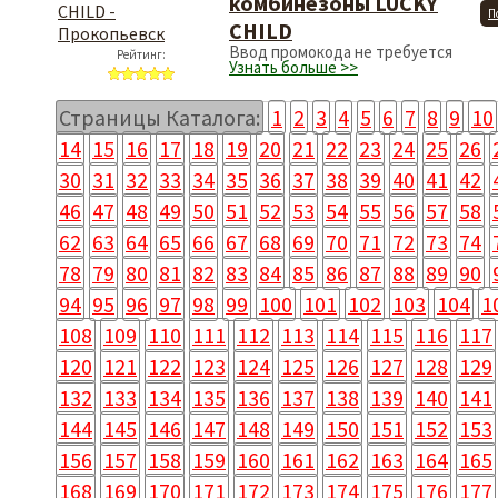
комбинезоны LUCKY
П
CHILD
Ввод промокода не требуется
Рейтинг:
Узнать больше >>
Страницы Каталога:
1
2
3
4
5
6
7
8
9
10
14
15
16
17
18
19
20
21
22
23
24
25
26
30
31
32
33
34
35
36
37
38
39
40
41
42
46
47
48
49
50
51
52
53
54
55
56
57
58
62
63
64
65
66
67
68
69
70
71
72
73
74
78
79
80
81
82
83
84
85
86
87
88
89
90
94
95
96
97
98
99
100
101
102
103
104
1
108
109
110
111
112
113
114
115
116
117
120
121
122
123
124
125
126
127
128
129
132
133
134
135
136
137
138
139
140
141
144
145
146
147
148
149
150
151
152
153
156
157
158
159
160
161
162
163
164
165
168
169
170
171
172
173
174
175
176
177