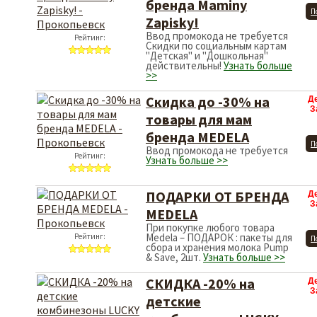
бренда Maminy
П
Zapisky!
Ввод промокода не требуется
Рейтинг:
Скидки по социальным картам
"Детская" и "Дошкольная"
действительны!
Узнать больше
>>
Скидка до -30% на
Д
З
товары для мам
бренда MEDELA
П
Ввод промокода не требуется
Рейтинг:
Узнать больше >>
ПОДАРКИ ОТ БРЕНДА
Д
З
MEDELA
При покупке любого товара
Medela – ПОДАРОК : пакеты для
Рейтинг:
П
сбора и хранения молока Pump
& Save, 2шт.
Узнать больше >>
СКИДКА -20% на
Д
З
детские