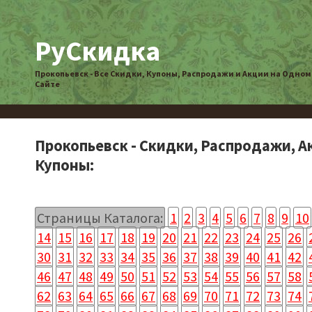
РуСкидка
Прокопьевск - Все Скидки, Купоны, Распродажи и Акции на Одном
Сайте
Прокопьевск - Скидки, Распродажи, А
Купоны:
Страницы Каталога:
1
2
3
4
5
6
7
8
9
10
14
15
16
17
18
19
20
21
22
23
24
25
26
30
31
32
33
34
35
36
37
38
39
40
41
42
46
47
48
49
50
51
52
53
54
55
56
57
58
62
63
64
65
66
67
68
69
70
71
72
73
74