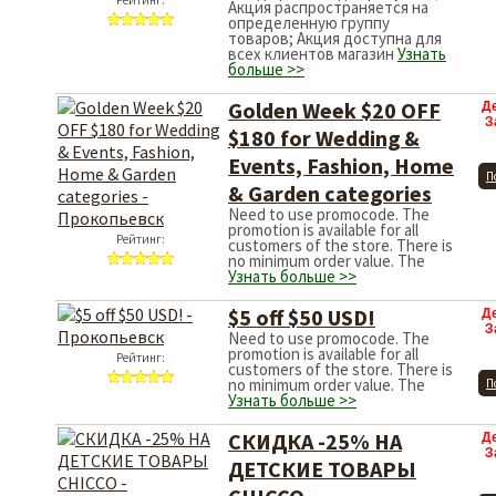
Рейтинг:
Акция распространяется на
определенную группу
товаров; Акция доступна для
всех клиентов магазин
Узнать
больше >>
Golden Week $20 OFF
Д
З
$180 for Wedding &
Events, Fashion, Home
П
& Garden categories
Need to use promocode. The
promotion is available for all
Рейтинг:
customers of the store. There is
no minimum order value. The
Узнать больше >>
$5 off $50 USD!
Д
З
Need to use promocode. The
promotion is available for all
Рейтинг:
customers of the store. There is
no minimum order value. The
П
Узнать больше >>
СКИДКА -25% НА
Д
З
ДЕТСКИЕ ТОВАРЫ