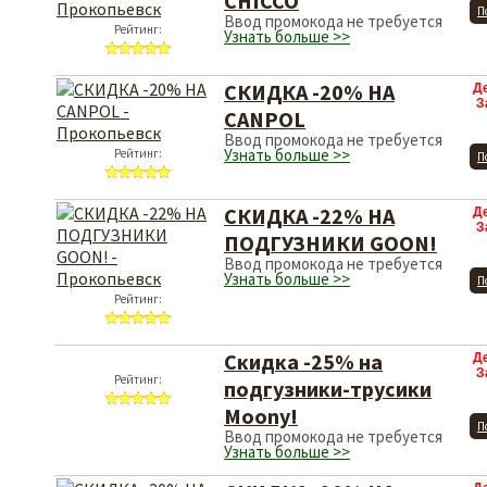
CHICCO
П
Ввод промокода не требуется
Рейтинг:
Узнать больше >>
СКИДКА -20% НА
Д
З
CANPOL
Ввод промокода не требуется
Узнать больше >>
Рейтинг:
П
СКИДКА -22% НА
Д
З
ПОДГУЗНИКИ GOON!
Ввод промокода не требуется
Узнать больше >>
П
Рейтинг:
Скидка -25% на
Д
З
Рейтинг:
подгузники-трусики
Moony!
П
Ввод промокода не требуется
Узнать больше >>