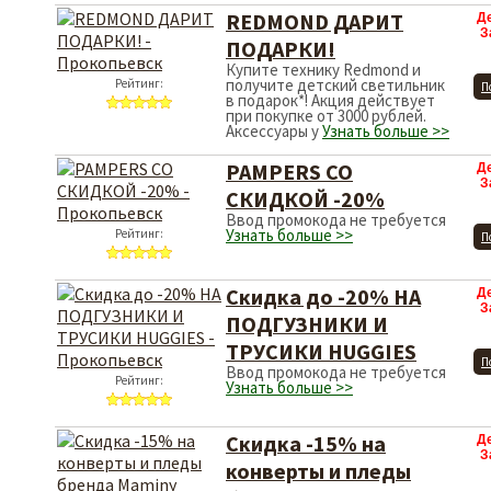
REDMOND ДАРИТ
Д
З
ПОДАРКИ!
Купите технику Redmond и
получите детский светильник
Рейтинг:
П
в подарок*! Акция действует
при покупке от 3000 рублей.
Аксессуары у
Узнать больше >>
PAMPERS СО
Д
З
СКИДКОЙ -20%
Ввод промокода не требуется
Узнать больше >>
Рейтинг:
П
Скидка до -20% НА
Д
З
ПОДГУЗНИКИ И
ТРУСИКИ HUGGIES
П
Ввод промокода не требуется
Рейтинг:
Узнать больше >>
Скидка -15% на
Д
З
конверты и пледы