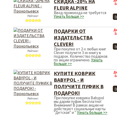
СКИДКА -20% НА
Д
З
FLEUR ALPINE
Ввод промокода не требуется
Узнать больше >>
Рейтинг:
П
ПОДАРКИ ОТ
Д
З
ИЗДАТЕЛЬСТВА
CLEVER!
П
При покупке от 2-х любых книг
Рейтинг:
Clever получите 3-ю книгу в
подарок. Количество подарков
по акции ограничено.
Узнать
больше >>
КУПИТЕ КОВРИК
Д
З
BABYPOL - И
ПОЛУЧИТЕ ПУФИК В
П
ПОДАРОК!
При покупке коврика Babypol
Рейтинг:
мы дарим пуфик бесплатно!
Внимание! В рамках акции не
действуют социальные карты
"Детская" и "
Узнать больше >>