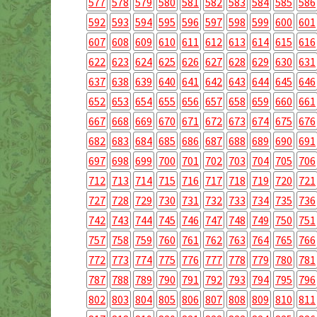
577
578
579
580
581
582
583
584
585
586
592
593
594
595
596
597
598
599
600
601
607
608
609
610
611
612
613
614
615
616
622
623
624
625
626
627
628
629
630
631
637
638
639
640
641
642
643
644
645
646
652
653
654
655
656
657
658
659
660
661
667
668
669
670
671
672
673
674
675
676
682
683
684
685
686
687
688
689
690
691
697
698
699
700
701
702
703
704
705
706
712
713
714
715
716
717
718
719
720
721
727
728
729
730
731
732
733
734
735
736
742
743
744
745
746
747
748
749
750
751
757
758
759
760
761
762
763
764
765
766
772
773
774
775
776
777
778
779
780
781
787
788
789
790
791
792
793
794
795
796
802
803
804
805
806
807
808
809
810
811