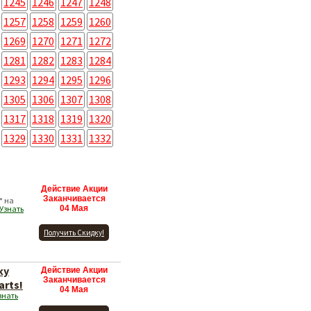
1245
1246
1247
1248
1257
1258
1259
1260
1269
1270
1271
1272
1281
1282
1283
1284
1293
1294
1295
1296
1305
1306
1307
1308
1317
1318
1319
1320
1329
1330
1331
1332
Действие Акции
Заканчивается
* на
Узнать
04 Мая
Получить Скидку!
ку
Действие Акции
Заканчивается
arts!
04 Мая
знать