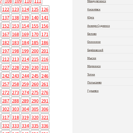
7
108
109
110
111
Междуреченск
122
123
124
125
126
Киселёвск
137
138
139
140
141
Юрга
152
153
154
155
156
Анжеро-Судженск
167
168
169
170
171
Белово
182
183
184
185
186
Осинники
197
198
199
200
201
Берёзовский
212
213
214
215
216
Мыски
Мариинск
227
228
229
230
231
Топки
242
243
244
245
246
Полысаево
257
258
259
260
261
Гурьевск
272
273
274
275
276
287
288
289
290
291
302
303
304
305
306
317
318
319
320
321
332
333
334
335
336