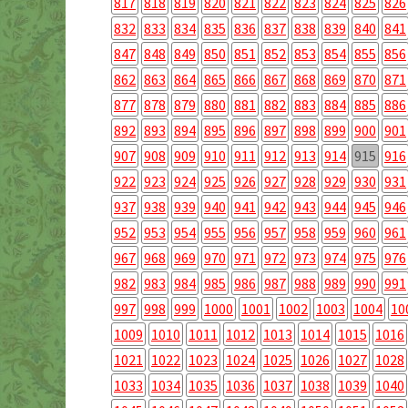
817
818
819
820
821
822
823
824
825
826
832
833
834
835
836
837
838
839
840
841
847
848
849
850
851
852
853
854
855
856
862
863
864
865
866
867
868
869
870
871
877
878
879
880
881
882
883
884
885
886
892
893
894
895
896
897
898
899
900
901
907
908
909
910
911
912
913
914
915
916
922
923
924
925
926
927
928
929
930
931
937
938
939
940
941
942
943
944
945
946
952
953
954
955
956
957
958
959
960
961
967
968
969
970
971
972
973
974
975
976
982
983
984
985
986
987
988
989
990
991
997
998
999
1000
1001
1002
1003
1004
10
1009
1010
1011
1012
1013
1014
1015
1016
1021
1022
1023
1024
1025
1026
1027
1028
1033
1034
1035
1036
1037
1038
1039
1040