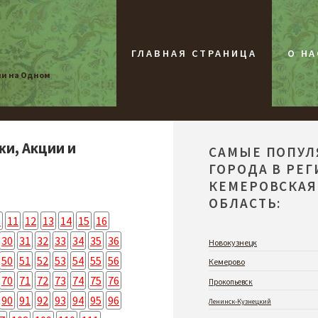
ГЛАВНАЯ СТРАНИЦА
О НА
ии на Одном
жи, Акции и
САМЫЕ ПОПУ
ГОРОДА В РЕ
КЕМЕРОВСКАЯ
ОБЛАСТЬ:
0
11
12
13
14
15
16
30
31
32
33
34
35
36
Новокузнецк
50
51
52
53
54
55
56
Кемерово
70
71
72
73
74
75
76
Прокопьевск
90
91
92
93
94
95
96
Ленинск-Кузнецкий