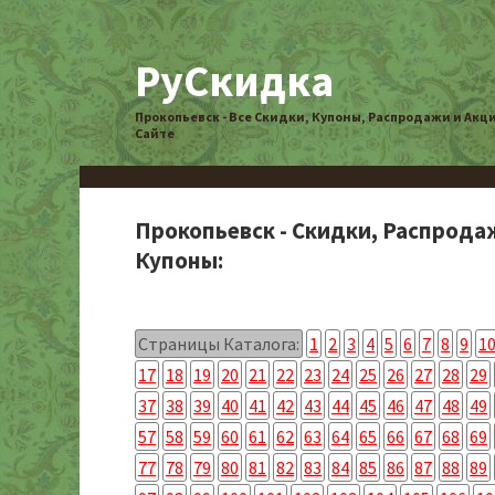
РуСкидка
Прокопьевск - Все Скидки, Купоны, Распродажи и Акц
Сайте
Прокопьевск - Скидки, Распрода
Купоны:
Страницы Каталога:
1
2
3
4
5
6
7
8
9
1
17
18
19
20
21
22
23
24
25
26
27
28
29
37
38
39
40
41
42
43
44
45
46
47
48
49
57
58
59
60
61
62
63
64
65
66
67
68
69
77
78
79
80
81
82
83
84
85
86
87
88
89