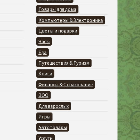
Товары для дома
Компьютеры & Электроника
Цветы и подарки
Часы
Еда
Путешествия & Туризм
Книги
Финансы & Страхование
ЗОО
Для взрослых
Игры
Автотовары
Услуги