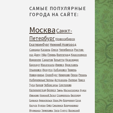
САМЫЕ ПОПУЛЯРНЫЕ
ГОРОДА НА САЙТЕ:
Москва
Санкт-
Петербург
Новосибирск
Екатеринбург
Нижний Новгород
Самара
Казань
Омск
Челябинск
Ростов-
на-Дону
Уфа
Пермь
Волгоград
Красноярск
Воронеж
Саратов
Тольятти
Краснодар
Барнаул
Махачкала
Ижевск
Ярославль
Ульяновск
Иркутск
Хабаровск
Тюмень
Новокузнецк
Оренбург
Кемерово
Пенза
Рязань
Набережные Челны
Астрахань
Липецк
Томск
Тула
Киров
Чебоксары
Сертолово
Калининград
Брянск
Тверь
Магнитогорск
Курск
Иваново
Нижний Тагил
Ставрополь
Белгород
Саранск
Архангельск
Улан-Удэ
Владимир
Сочи
Калуга
Курган
Орёл
Смоленск
Владикавказ
Мурманск
Череповец
Чита
Сургут
Волжский