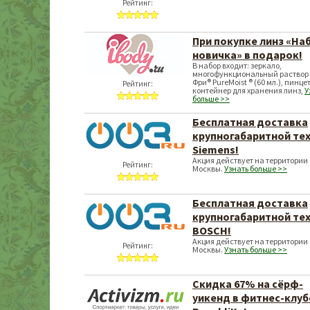
Рейтинг:
При покупке линз «На
новичка» в подарок!
В набор входит: зеркало,
многофункциональный раствор
Фри® PureMoist ® (60 мл.), пинцет
Рейтинг:
контейнер для хранения линз,
У
больше >>
Бесплатная доставка
крупногабаритной те
Siemens!
Акция действует на территории
Рейтинг:
Москвы.
Узнать больше >>
Бесплатная доставка
крупногабаритной те
BOSCH!
Акция действует на территории
Рейтинг:
Москвы.
Узнать больше >>
Скидка 67% на сёрф-
уикенд в фитнес-клуб