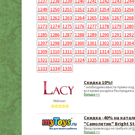
1237
1238
1239
1240
1241
1242
1243
1244
1249
1250
1251
1252
1253
1254
1255
1256
1261
1262
1263
1264
1265
1266
1267
1268
1273
1274
1275
1276
1277
1278
1279
1280
1285
1286
1287
1288
1289
1290
1291
1292
1297
1298
1299
1300
1301
1302
1303
1304
1309
1310
1311
1312
1313
1314
1315
1316
1321
1322
1323
1324
1325
1326
1327
1328
1333
1334
1335
Скидка 10%!
* необходимо ввести промо-код 
все кроме раздела Распродажа
больше >>
Рейтинг:
Скидка -40% на катал
"Самолетик" Bright St
Ввод промокода не требуется!
У
больше >>