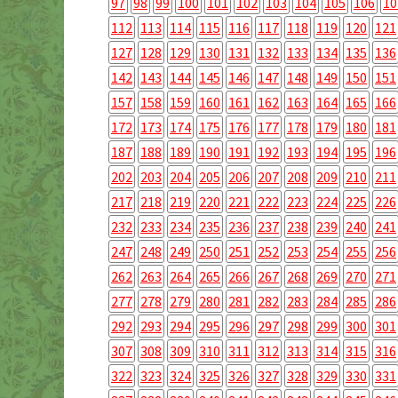
97
98
99
100
101
102
103
104
105
106
10
112
113
114
115
116
117
118
119
120
121
127
128
129
130
131
132
133
134
135
136
142
143
144
145
146
147
148
149
150
151
157
158
159
160
161
162
163
164
165
166
172
173
174
175
176
177
178
179
180
181
187
188
189
190
191
192
193
194
195
196
202
203
204
205
206
207
208
209
210
211
217
218
219
220
221
222
223
224
225
226
232
233
234
235
236
237
238
239
240
241
247
248
249
250
251
252
253
254
255
256
262
263
264
265
266
267
268
269
270
271
277
278
279
280
281
282
283
284
285
286
292
293
294
295
296
297
298
299
300
301
307
308
309
310
311
312
313
314
315
316
322
323
324
325
326
327
328
329
330
331