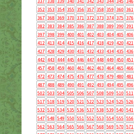
337
338
339
340
341
342
343
344
345
346
352
353
354
355
356
357
358
359
360
361
367
368
369
370
371
372
373
374
375
376
382
383
384
385
386
387
388
389
390
391
397
398
399
400
401
402
403
404
405
406
412
413
414
415
416
417
418
419
420
421
427
428
429
430
431
432
433
434
435
436
442
443
444
445
446
447
448
449
450
451
457
458
459
460
461
462
463
464
465
466
472
473
474
475
476
477
478
479
480
481
487
488
489
490
491
492
493
494
495
496
502
503
504
505
506
507
508
509
510
511
517
518
519
520
521
522
523
524
525
526
532
533
534
535
536
537
538
539
540
541
547
548
549
550
551
552
553
554
555
556
562
563
564
565
566
567
568
569
570
571