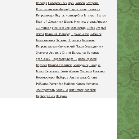
Вологда
Новороссийск
Орск
Тамбов
Кострома
Комсомольск-на-Амуре
Стерлитамак
Нальчик
Петрозаводск
Якутск
Йошкар-Ола
Таганрог
Братск
Грозный
Дзержинск
Шахты
Нижневартовск
Ангарск
Сыктывкар
Нижнекамск
Зеленоград
Бийск
Старый
Оскол
Великий Новгород
Прокопьевск
Рыбинск
Благовещенск
Энгельс
Норильск
Балаково
Петропавловск-Камчатский
Псков
Северодвинск
Златоуст
Армавир
Химки
Балашиха
Каменск-
Уральский
Подольск
Сызрань
Новочеркасск
Королёв
Южно-Сахалинск
Волгодонск
Находка
Миасс
Березники
Венёв
Абакан
Мытищи
Грязовец
Новомосковск
Люберцы
Альметьевск
Салават
Рубцовск
Уссурийск
Майкоп
Ковров
Коломна
Электросталь
Колпино
Пятигорск
Копейск
Первоуральск
Назрань