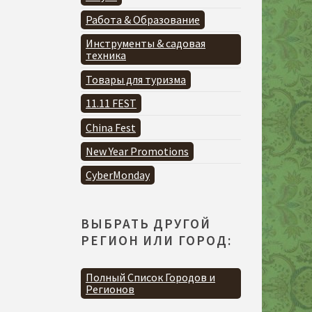
Работа & Образование
Инструменты & садовая
техника
Товары для туризма
11.11 FEST
China Fest
New Year Promotions
CyberMonday
ВЫБРАТЬ ДРУГОЙ
РЕГИОН ИЛИ ГОРОД:
Полный Список Городов и
Регионов