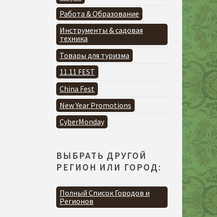
Работа & Образование
Инструменты & садовая
техника
Товары для туризма
11.11 FEST
China Fest
New Year Promotions
CyberMonday
ВЫБРАТЬ ДРУГОЙ
РЕГИОН ИЛИ ГОРОД:
Полный Список Городов и
Регионов