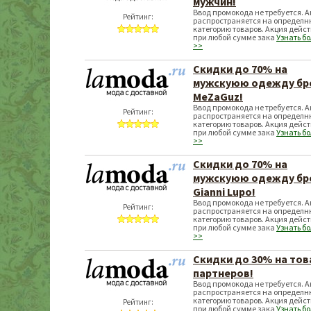
мужчин!
Ввод промокода не требуется. 
Рейтинг:
распространяется на определн
категорию товаров. Акция дейст
при любой сумме зака
Узнать б
>>
Скидки до 70% на
мужскуюю одежду бр
MeZaGuz!
Ввод промокода не требуется. 
Рейтинг:
распространяется на определн
категорию товаров. Акция дейст
при любой сумме зака
Узнать б
>>
Скидки до 70% на
мужскуюю одежду бр
Gianni Lupo!
Ввод промокода не требуется. 
Рейтинг:
распространяется на определн
категорию товаров. Акция дейст
при любой сумме зака
Узнать б
>>
Скидки до 30% на то
партнеров!
Ввод промокода не требуется. 
распространяется на определн
категорию товаров. Акция дейст
Рейтинг:
при любой сумме зака
Узнать б