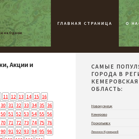
ГЛАВНАЯ СТРАНИЦА
О НА
ии на Одном
жи, Акции и
САМЫЕ ПОПУ
ГОРОДА В РЕ
КЕМЕРОВСКАЯ
ОБЛАСТЬ:
0
11
12
13
14
15
16
30
31
32
33
34
35
36
Новокузнецк
50
51
52
53
54
55
56
Кемерово
70
71
72
73
74
75
76
Прокопьевск
90
91
92
93
94
95
96
Ленинск-Кузнецкий