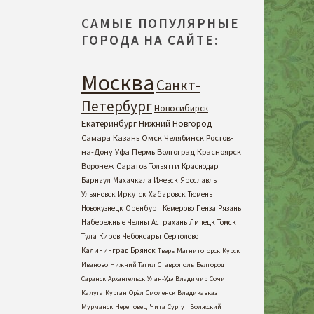
САМЫЕ ПОПУЛЯРНЫЕ
ГОРОДА НА САЙТЕ:
Москва
Санкт-
Петербург
Новосибирск
Екатеринбург
Нижний Новгород
Самара
Казань
Омск
Челябинск
Ростов-
на-Дону
Уфа
Пермь
Волгоград
Красноярск
Воронеж
Саратов
Тольятти
Краснодар
Барнаул
Махачкала
Ижевск
Ярославль
Ульяновск
Иркутск
Хабаровск
Тюмень
Новокузнецк
Оренбург
Кемерово
Пенза
Рязань
Набережные Челны
Астрахань
Липецк
Томск
Тула
Киров
Чебоксары
Сертолово
Калининград
Брянск
Тверь
Магнитогорск
Курск
Иваново
Нижний Тагил
Ставрополь
Белгород
Саранск
Архангельск
Улан-Удэ
Владимир
Сочи
Калуга
Курган
Орёл
Смоленск
Владикавказ
Мурманск
Череповец
Чита
Сургут
Волжский