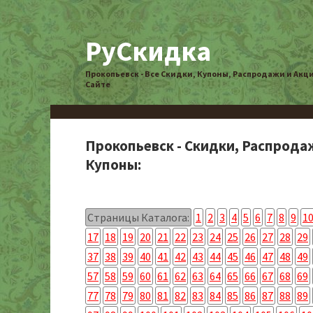
РуСкидка
Прокопьевск - Все Скидки, Купоны, Распродажи и Акц
Сайте
Прокопьевск - Скидки, Распрода
Купоны:
Страницы Каталога:
1
2
3
4
5
6
7
8
9
1
17
18
19
20
21
22
23
24
25
26
27
28
29
37
38
39
40
41
42
43
44
45
46
47
48
49
57
58
59
60
61
62
63
64
65
66
67
68
69
77
78
79
80
81
82
83
84
85
86
87
88
89