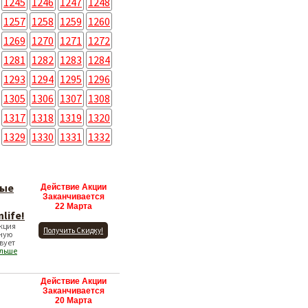
1245
1246
1247
1248
1257
1258
1259
1260
1269
1270
1271
1272
1281
1282
1283
1284
1293
1294
1295
1296
1305
1306
1307
1308
1317
1318
1319
1320
1329
1330
1331
1332
вые
Действие Акции
Заканчивается
22 Марта
life!
Акция
Получить Скидку!
ную
вует
ольше
Действие Акции
Заканчивается
20 Марта