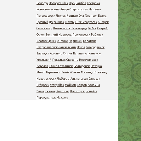
Вологда
Новороссийск
Орск
Тамбов
Кострома
Комсомольск-на-Амуре
Стерлитамак
Нальчик
Петрозаводск
Якутск
Йошкар-Ола
Таганрог
Братск
Грозный
Дзержинск
Шахты
Нижневартовск
Ангарск
Сыктывкар
Нижнекамск
Зеленоград
Бийск
Старый
Оскол
Великий Новгород
Прокопьевск
Рыбинск
Благовещенск
Энгельс
Норильск
Балаково
Петропавловск-Камчатский
Псков
Северодвинск
Златоуст
Армавир
Химки
Балашиха
Каменск-
Уральский
Подольск
Сызрань
Новочеркасск
Королёв
Южно-Сахалинск
Волгодонск
Находка
Миасс
Березники
Венёв
Абакан
Мытищи
Грязовец
Новомосковск
Люберцы
Альметьевск
Салават
Рубцовск
Уссурийск
Майкоп
Ковров
Коломна
Электросталь
Колпино
Пятигорск
Копейск
Первоуральск
Назрань