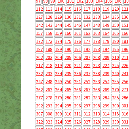
97
98
99
100
101
102
103
104
105
106
10
112
113
114
115
116
117
118
119
120
121
127
128
129
130
131
132
133
134
135
136
142
143
144
145
146
147
148
149
150
151
157
158
159
160
161
162
163
164
165
166
172
173
174
175
176
177
178
179
180
181
187
188
189
190
191
192
193
194
195
196
202
203
204
205
206
207
208
209
210
211
217
218
219
220
221
222
223
224
225
226
232
233
234
235
236
237
238
239
240
241
247
248
249
250
251
252
253
254
255
256
262
263
264
265
266
267
268
269
270
271
277
278
279
280
281
282
283
284
285
286
292
293
294
295
296
297
298
299
300
301
307
308
309
310
311
312
313
314
315
316
322
323
324
325
326
327
328
329
330
331