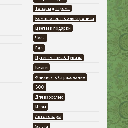
Товары для дома
Компьютеры & Электроника
Цветы и подарки
Часы
Еда
Путешествия & Туризм
Книги
Финансы & Страхование
ЗОО
Для взрослых
Игры
Автотовары
Услуги