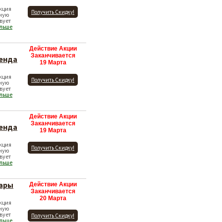
Акция
Получить Скидку!
ную
вует
ольше
Действие Акции
Заканчивается
енда
19 Марта
Акция
Получить Скидку!
ную
вует
ольше
Действие Акции
Заканчивается
енда
19 Марта
Акция
Получить Скидку!
ную
вует
ольше
вары
Действие Акции
Заканчивается
20 Марта
Акция
ную
вует
Получить Скидку!
ольше