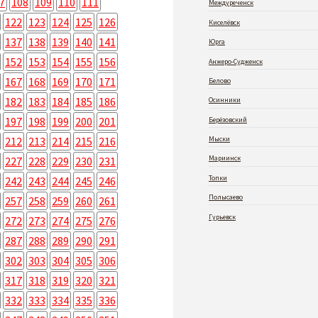
7
108
109
110
111
Междуреченск
122
123
124
125
126
Киселёвск
137
138
139
140
141
Юрга
152
153
154
155
156
Анжеро-Судженск
167
168
169
170
171
Белово
182
183
184
185
186
Осинники
197
198
199
200
201
Берёзовский
212
213
214
215
216
Мыски
Мариинск
227
228
229
230
231
Топки
242
243
244
245
246
Полысаево
257
258
259
260
261
Гурьевск
272
273
274
275
276
287
288
289
290
291
302
303
304
305
306
317
318
319
320
321
332
333
334
335
336