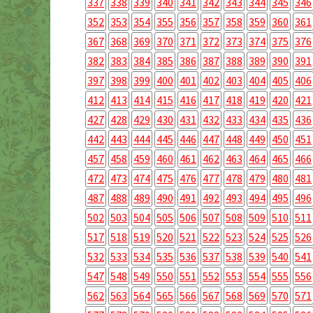
337
338
339
340
341
342
343
344
345
346
352
353
354
355
356
357
358
359
360
361
367
368
369
370
371
372
373
374
375
376
382
383
384
385
386
387
388
389
390
391
397
398
399
400
401
402
403
404
405
406
412
413
414
415
416
417
418
419
420
421
427
428
429
430
431
432
433
434
435
436
442
443
444
445
446
447
448
449
450
451
457
458
459
460
461
462
463
464
465
466
472
473
474
475
476
477
478
479
480
481
487
488
489
490
491
492
493
494
495
496
502
503
504
505
506
507
508
509
510
511
517
518
519
520
521
522
523
524
525
526
532
533
534
535
536
537
538
539
540
541
547
548
549
550
551
552
553
554
555
556
562
563
564
565
566
567
568
569
570
571