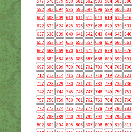
577
578
579
580
581
582
583
584
585
586
592
593
594
595
596
597
598
599
600
601
607
608
609
610
611
612
613
614
615
616
622
623
624
625
626
627
628
629
630
631
637
638
639
640
641
642
643
644
645
646
652
653
654
655
656
657
658
659
660
661
667
668
669
670
671
672
673
674
675
676
682
683
684
685
686
687
688
689
690
691
697
698
699
700
701
702
703
704
705
706
712
713
714
715
716
717
718
719
720
721
727
728
729
730
731
732
733
734
735
736
742
743
744
745
746
747
748
749
750
751
757
758
759
760
761
762
763
764
765
766
772
773
774
775
776
777
778
779
780
781
787
788
789
790
791
792
793
794
795
796
802
803
804
805
806
807
808
809
810
811