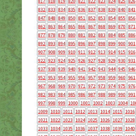
817
818
819
820
821
822
823
824
825
826
832
833
834
835
836
837
838
839
840
841
847
848
849
850
851
852
853
854
855
856
862
863
864
865
866
867
868
869
870
871
877
878
879
880
881
882
883
884
885
886
892
893
894
895
896
897
898
899
900
901
907
908
909
910
911
912
913
914
915
916
922
923
924
925
926
927
928
929
930
931
937
938
939
940
941
942
943
944
945
946
952
953
954
955
956
957
958
959
960
961
967
968
969
970
971
972
973
974
975
976
982
983
984
985
986
987
988
989
990
991
997
998
999
1000
1001
1002
1003
1004
10
1009
1010
1011
1012
1013
1014
1015
1016
1021
1022
1023
1024
1025
1026
1027
1028
1033
1034
1035
1036
1037
1038
1039
1040