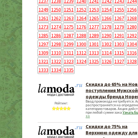
1237
1238
1239
1240
1241
1242
1243
1244
1249
1250
1251
1252
1253
1254
1255
1256
1261
1262
1263
1264
1265
1266
1267
1268
1273
1274
1275
1276
1277
1278
1279
1280
1285
1286
1287
1288
1289
1290
1291
1292
1297
1298
1299
1300
1301
1302
1303
1304
1309
1310
1311
1312
1313
1314
1315
1316
1321
1322
1323
1324
1325
1326
1327
1328
1333
1334
1335
Скидка до 65% на Но
поступления Мужской
одежды бренда Hopen
Ввод промокода не требуется. 
Рейтинг:
распространяется на определн
категорию товаров. Акция дейст
при любой сумме зака
Узнать б
>>
Скидки до 75% на
Верхнюю одежду для